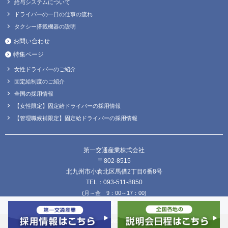
給与システムについて
ドライバーの一日の仕事の流れ
タクシー搭載機器の説明
お問い合わせ
特集ページ
女性ドライバーのご紹介
固定給制度のご紹介
全国の採用情報
【女性限定】固定給ドライバーの採用情報
【管理職候補限定】固定給ドライバーの採用情報
第一交通産業株式会社
〒802-8515
北九州市小倉北区馬借2丁目6番8号
TEL：093-511-8850
(月～金 9：00～17：00)
FAX：093-511-8838
Copyright © DAIICHI KOUTSU SANGYO Co.,Ltd. all Rights Reserved.