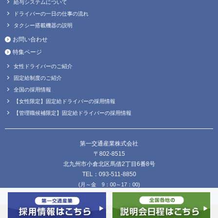
給与システムについて
ドライバーの一日の仕事の流れ
タクシー搭載機器の説明
お問い合わせ
特集ページ
女性ドライバーのご紹介
固定給制度のご紹介
全国の採用情報
【女性限定】固定給ドライバーの採用情報
【管理職候補限定】固定給ドライバーの採用情報
第一交通産業株式会社
〒802-8515
北九州市小倉北区馬借2丁目6番8号
TEL：093-511-8850
(月～金 9：00～17：00)
FAX：093-511-8838
Copyright © DAIICHI KOUTSU SANGYO Co.,Ltd. all Rights Reserved.