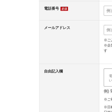
電話番号
必須
メールアドレス
※ご
※企
す
自由記入欄
例)
※ご
※日