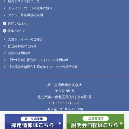
給与システムについて
ドライバーの一日の仕事の流れ
タクシー搭載機器の説明
お問い合わせ
特集ページ
女性ドライバーのご紹介
固定給制度のご紹介
全国の採用情報
【女性限定】固定給ドライバーの採用情報
【管理職候補限定】固定給ドライバーの採用情報
第一交通産業株式会社
〒802-8515
北九州市小倉北区馬借2丁目6番8号
TEL：093-511-8850
(月～金 9：00～17：00)
FAX：093-511-8838
Copyright © DAIICHI KOUTSU SANGYO Co.,Ltd. all Rights Reserved.