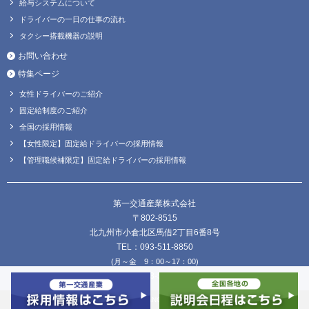
給与システムについて
ドライバーの一日の仕事の流れ
タクシー搭載機器の説明
お問い合わせ
特集ページ
女性ドライバーのご紹介
固定給制度のご紹介
全国の採用情報
【女性限定】固定給ドライバーの採用情報
【管理職候補限定】固定給ドライバーの採用情報
第一交通産業株式会社
〒802-8515
北九州市小倉北区馬借2丁目6番8号
TEL：093-511-8850
(月～金 9：00～17：00)
FAX：093-511-8838
Copyright © DAIICHI KOUTSU SANGYO Co.,Ltd. all Rights Reserved.