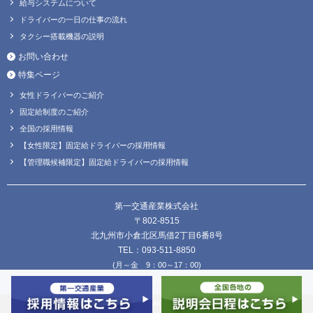
給与システムについて
ドライバーの一日の仕事の流れ
タクシー搭載機器の説明
お問い合わせ
特集ページ
女性ドライバーのご紹介
固定給制度のご紹介
全国の採用情報
【女性限定】固定給ドライバーの採用情報
【管理職候補限定】固定給ドライバーの採用情報
第一交通産業株式会社
〒802-8515
北九州市小倉北区馬借2丁目6番8号
TEL：093-511-8850
(月～金 9：00～17：00)
FAX：093-511-8838
Copyright © DAIICHI KOUTSU SANGYO Co.,Ltd. all Rights Reserved.