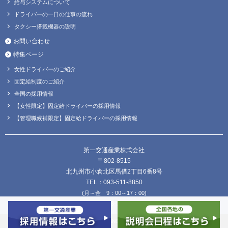
給与システムについて
ドライバーの一日の仕事の流れ
タクシー搭載機器の説明
お問い合わせ
特集ページ
女性ドライバーのご紹介
固定給制度のご紹介
全国の採用情報
【女性限定】固定給ドライバーの採用情報
【管理職候補限定】固定給ドライバーの採用情報
第一交通産業株式会社
〒802-8515
北九州市小倉北区馬借2丁目6番8号
TEL：093-511-8850
(月～金 9：00～17：00)
FAX：093-511-8838
Copyright © DAIICHI KOUTSU SANGYO Co.,Ltd. all Rights Reserved.